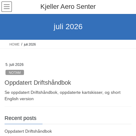
Skip
Skip
Kjeller Aero Senter
to
to
the
the
content
Navigation
juli 2026
HOME
juli 2026
5. juli 2026
NOTAM
Oppdatert Driftshåndbok
Se oppdatert Driftshåndbok, oppdaterte kartskisser, og short
English version
Recent posts
Oppdatert Driftshåndbok