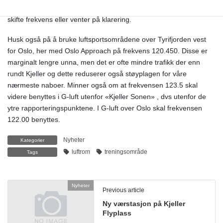
å ha god situasjonsforståelse i slike tilfeller eller i forbindelse med
skifte frekvens eller venter på klarering.
Husk også på å bruke luftsportsområdene over Tyrifjorden vest
for Oslo, her med Oslo Approach på frekvens 120.450. Disse er
marginalt lengre unna, men det er ofte mindre trafikk der enn
rundt Kjeller og dette reduserer også støyplagen for våre
nærmeste naboer. Minner også om at frekvensen 123.5 skal
videre benyttes i G-luft utenfor «Kjeller Sonen» , dvs utenfor de
ytre rapporteringspunktene. I G-luft over Oslo skal frekvensen
122.00 benyttes.
Nyheter
Kategorier
luftrom
treningsområde
Tags
Nyheter
Previous article
Ny værstasjon på Kjeller
Flyplass