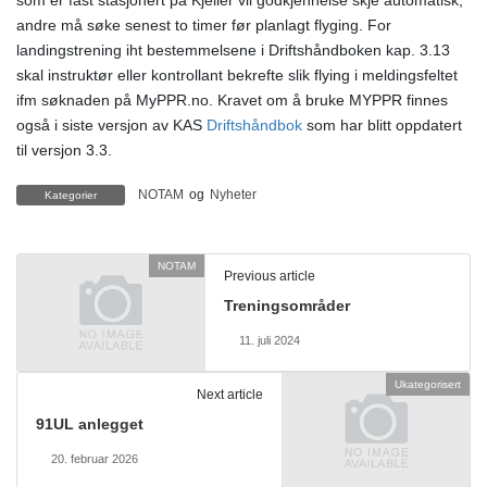
som er fast stasjonert på Kjeller vil godkjennelse skje automatisk,
andre må søke senest to timer før planlagt flyging. For
landingstrening iht bestemmelsene i Driftshåndboken kap. 3.13
skal instruktør eller kontrollant bekrefte slik flying i meldingsfeltet
ifm søknaden på MyPPR.no. Kravet om å bruke MYPPR finnes
også i siste versjon av KAS
Driftshåndbok
som har blitt oppdatert
til versjon 3.3.
NOTAM
og
Nyheter
Kategorier
NOTAM
Previous article
Treningsområder
11. juli 2024
Ukategorisert
Next article
91UL anlegget
20. februar 2026