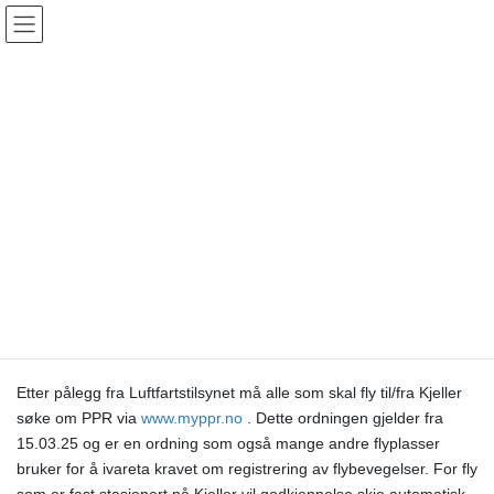
Skip
Skip
Kjeller Aero Senter
to
to
the
the
content
Navigation
NOTAM
HOME
NOTAM
Krav om PPR for all trafikk fra 15.03.25
10. mars 2025
/ Last updated :
10. mars 2025
Christian Falck
NOTAM
Krav om PPR for all trafikk fra
15.03.25
Etter pålegg fra Luftfartstilsynet må alle som skal fly til/fra Kjeller
søke om PPR via
www.myppr.no
. Dette ordningen gjelder fra
15.03.25 og er en ordning som også mange andre flyplasser
bruker for å ivareta kravet om registrering av flybevegelser. For fly